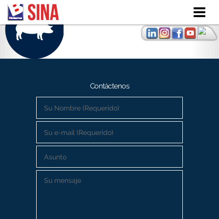
Skip to
main
content
Contáctenos
Su Nombre (Requerido)
*
Su e-mail (Requerido)
*
Asunto
Su mensaje