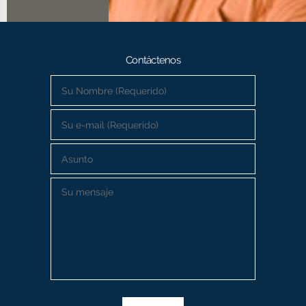
Contáctenos
Su Nombre (Requerido)
*
Su e-mail (Requerido)
*
Asunto
Su mensaje